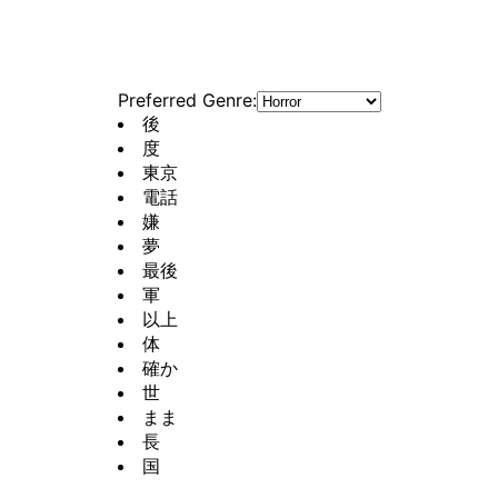
Preferred Genre:
後
度
東京
電話
嫌
夢
最後
軍
以上
体
確か
世
まま
長
国